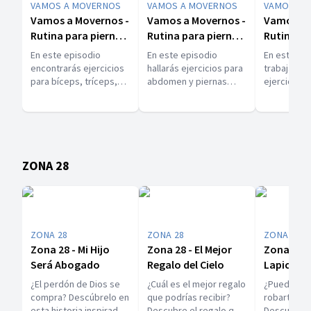
VAMOS A MOVERNOS
VAMOS A MOVERNOS
VAMOS A 
Vamos a Movernos -
Vamos a Movernos -
Vamos a 
Rutina para piernas
Rutina para piernas
Rutina pa
y cardio
y abdomen
resistenc
En este episodio
En este episodio
En este ep
encontrarás ejercicios
hallarás ejercicios para
trabajarás 
para bíceps, tríceps,
abdomen y piernas
ejercicio p
abdomen, muslos,
También tips para
fuerza y re
hombros y pecho.
integrar a tu familia y
También ti
convertirla en tu red de
aprovechar
apoyo para vivir de
para realiz
manera saludable.
física.
ZONA 28
ZONA 28
ZONA 28
ZONA 28
Zona 28 - Mi Hijo
Zona 28 - El Mejor
Zona 28 -
Será Abogado
Regalo del Cielo
Lapicera 
¿El perdón de Dios se
¿Cuál es el mejor regalo
¿Puede la e
compra? Descúbrelo en
que podrías recibir?
robarte la 
esta historia inspirada
Descubre el regalo que
Descubre la