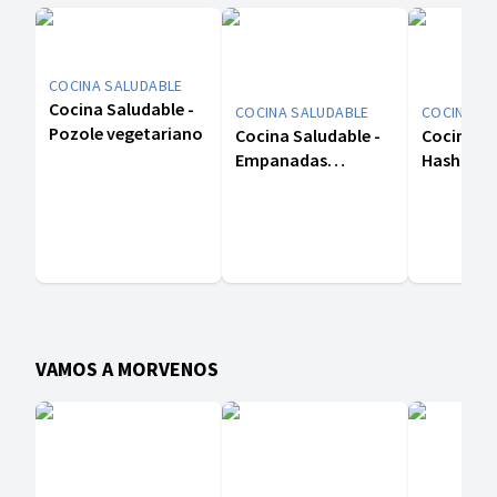
COCINA SALUDABLE
Cocina Saludable -
COCINA SALUDABLE
COCINA SA
Pozole vegetariano
Cocina Saludable -
Cocina Sa
Empanadas
Hashbro
vegetarianas
crema de
VAMOS A MORVENOS