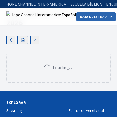
HOPE CHANNEL INTER-AMERICA
ESCUELA BÍBLICA
ENCU
Hoy
:
viernes, 7 de agosto de
BAJA NUESTRA APP
2026
Loading…
EXPLORAR
Streaming
Formas de ver el canal