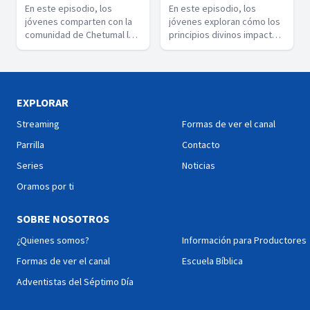
En este episodio, los
En este episodio, los
jóvenes comparten con la
jóvenes exploran cómo los
comunidad de Chetumal la
principios divinos impactan
promesa de una vida eterna
la vida de las personas en
en un lugar sin dolor, miedo
Chetumal, mostrando que
ni tristeza.
obedecer a Dios no es una
carga, sino un camino a la
verdadera libertad y paz.
EXPLORAR
Streaming
Formas de ver el canal
Parrilla
Contacto
Series
Noticias
Oramos por ti
SOBRE NOSOTROS
¿Quienes somos?
Información para Productores
Formas de ver el canal
Escuela Bíblica
Adventistas del Séptimo Día