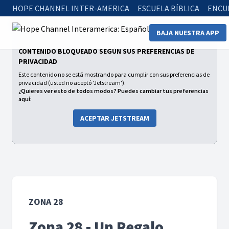
HOPE CHANNEL INTER-AMERICA
ESCUELA BÍBLICA
ENCU
Home
Series
Zona 28
Zona 28 - Un Regalo Especial
BAJA NUESTRA APP
CONTENIDO BLOQUEADO SEGÚN SUS PREFERENCIAS DE
PRIVACIDAD
Este contenido no se está mostrando para cumplir con sus preferencias de
privacidad (usted no aceptó 'Jetstream').
¿Quieres ver esto de todos modos? Puedes cambiar tus preferencias
aquí:
ACEPTAR JETSTREAM
ZONA 28
Zona 28 - Un Regalo