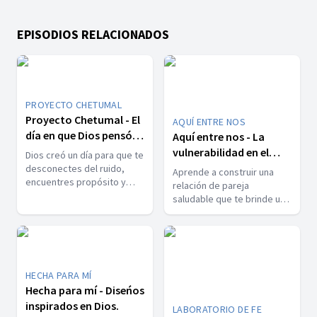
EPISODIOS RELACIONADOS
PROYECTO CHETUMAL
Proyecto Chetumal - El
AQUÍ ENTRE NOS
día en que Dios pensó
Aquí entre nos - La
en ti
vulnerabilidad en el
Dios creó un día para que te
noviazgo
desconectes del ruido,
Aprende a construir una
encuentres propósito y
relación de pareja
renueves tu ser. Descubre
saludable que te brinde un
el verdadero significado
espacio seguro, de
del sábado y experimenta
auténtico crecimiento, y
el descanso que Dios te
que te permita sentir un
ofrece.
bienestar constante.
HECHA PARA MÍ
Hecha para mí - Diseńos
inspirados en Dios.
LABORATORIO DE FE