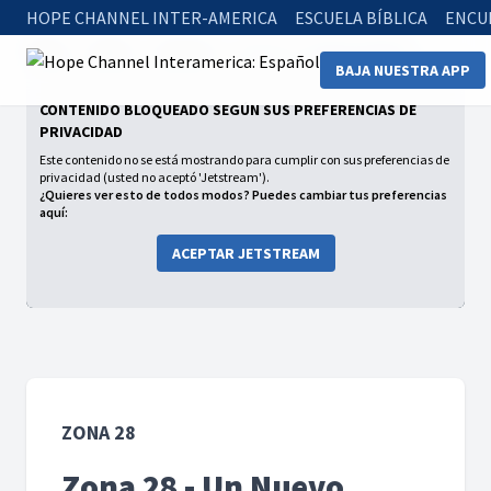
HOPE CHANNEL INTER-AMERICA
ESCUELA BÍBLICA
ENCU
Home
Series
Zona 28
Zona 28 - Un Nuevo Mundo
BAJA NUESTRA APP
CONTENIDO BLOQUEADO SEGÚN SUS PREFERENCIAS DE
PRIVACIDAD
Este contenido no se está mostrando para cumplir con sus preferencias de
privacidad (usted no aceptó 'Jetstream').
¿Quieres ver esto de todos modos? Puedes cambiar tus preferencias
aquí:
ACEPTAR JETSTREAM
ZONA 28
Zona 28 - Un Nuevo