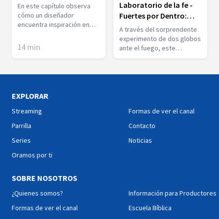
Laboratorio de la fe -
En este capítulo observa
cómo un diseñador
Fuertes por Dentro:
encuentra inspiración en
Transferencia de calor
A través del sorprendente
Dios, el mayor creador,
y fortaleza espiritual
experimento de dos globos
para transformar su arte y
14
min
ante el fuego, este
visión creativa.
episodio explica cómo se
transfiere el calor y cómo
ciertas sustancias
absorben mejor la energía.
Una lección impactante
EXPLORAR
sobre resiliencia, dolor, fe y
Streaming
Formas de ver el canal
la obra del Espíritu Santo
fortaleciendo el corazón
Parrilla
Contacto
desde adentro.
Series
Noticias
Oramos por ti
SOBRE NOSOTROS
¿Quienes somos?
Información para Productores
Formas de ver el canal
Escuela Bíblica