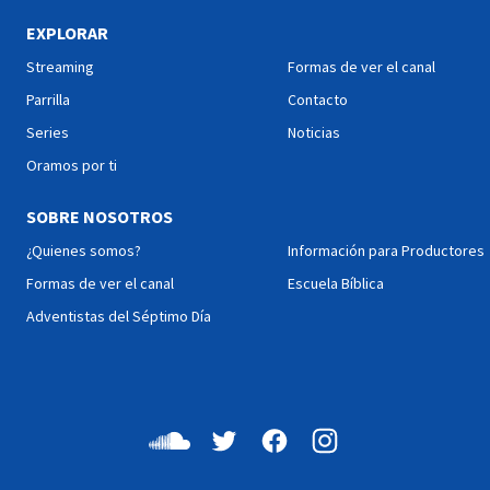
este movimiento para
tu modo de entender el
EXPLORAR
contagiar sonrisas y
propósito de tu vida.
mejorar tu entorno.
¡Busquemos en la Biblia!
Streaming
Formas de ver el canal
Parrilla
Contacto
Series
Noticias
Oramos por ti
SOBRE NOSOTROS
¿Quienes somos?
Información para Productores
Formas de ver el canal
Escuela Bíblica
Adventistas del Séptimo Día