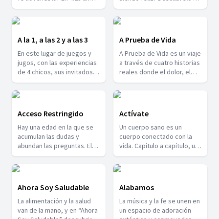
grupo de jóvenes conversa
estas 7 historias que te
rutina. Agradecer no es
conocidos y familiares.
sobre ellas para que
dejarán sonriente y
negar la dificultad, sino
puedas entenderlas y
anhelando vivir tantos años
descubrir sentido en ella;
compartir su significado
como ellos.
una decisión que nace de la
A la 1, a las 2 y a las 3
A Prueba de Vida
con otros. 4:28!
confianza, no de la
En este lugar de juegos y
A Prueba de Vida es un viaje
comodidad. Este es un
jugos, con las experiencias
a través de cuatro historias
recorrido que anima a
de 4 chicos, sus invitados y
reales donde el dolor, el
soltar el control y
un grupo de músicos,
riesgo y la esperanza se
descansar en una fe que
hallarás un espacio también
entrelazan. Un dentista se
sostiene.
para ti. Gózate A la 1, a las 2
interna en la selva del
y a las 3.
Amazonas para aliviar el
Acceso Restringido
Actívate
sufrimiento en
Hay una edad en la que se
Un cuerpo sano es un
comunidades olvidadas. Un
acumulan las dudas y
cuerpo conectado con la
joven, al borde de la
abundan las preguntas. El
vida. Capítulo a capítulo, un
muerte, encuentra en su
acné, la elección de una
llamado a tu salud. Actívate!
crisis una puerta
profesión, la moda, el
inesperada hacia algo
noviazgo y otros temas
mejor. Una doctora
más se convierten motivos
transforma un milagro en
Ahora Soy Saludable
Alabamos
de desvelo y
una misión de vida. Y un
La alimentación y la salud
La música y la fe se unen en
cuestionamiento para cada
conductor de ambulancia
van de la mano, y en “Ahora
un espacio de adoración
joven. Por eso en Acceso
desafía el peligro cada día