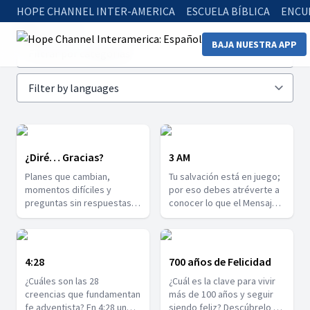
HOPE CHANNEL INTER-AMERICA
ESCUELA BÍBLICA
ENCU
Home
Series
BAJA NUESTRA APP
¿Diré… Gracias?
3 AM
Planes que cambian,
Tu salvación está en juego;
momentos difíciles y
por eso debes atréverte a
preguntas sin respuestas
conocer lo que el Mensaje
claras. Descubrirás la
de los 3 Ángeles tiene para
gratitud como una
ti. En estos 8 capítulos
posibilidad real que surge
comprenderás cómo y por
incluso en medio del dolor,
qué sabemos que estamos
4:28
700 años de Felicidad
la espera y la frustración.
en el final de los tiempos y
¿Cuáles son las 28
¿Cuál es la clave para vivir
Cada capítulo propone una
qué papel juegas tú en todo
creencias que fundamentan
más de 100 años y seguir
pausa para encontrar
esto. Presta atención y
fe adventista? En 4:28 un
siendo feliz? Descúbrelo en
propósito donde solo había
compártelo con tus amigos,