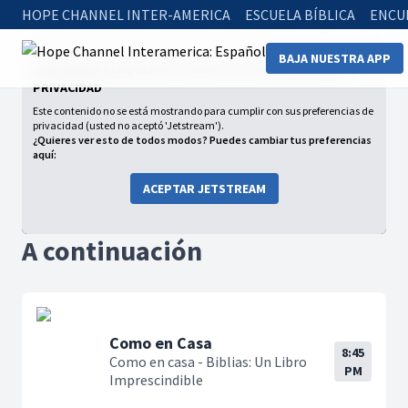
HOPE CHANNEL INTER-AMERICA
ESCUELA BÍBLICA
ENCU
BAJA NUESTRA APP
CONTENIDO BLOQUEADO SEGÚN SUS PREFERENCIAS DE
PRIVACIDAD
Este contenido no se está mostrando para cumplir con sus preferencias de
privacidad (usted no aceptó 'Jetstream').
¿Quieres ver esto de todos modos? Puedes cambiar tus preferencias
aquí:
ACEPTAR JETSTREAM
A continuación
Como en Casa
8:45
Como en casa - Biblias: Un Libro
PM
Imprescindible