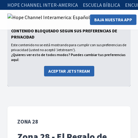
HOPE CHANNEL INTER-AMERICA
ESCUELA BÍBLICA
ENCU
Home
Series
Zona 28
Zona 28 - El Regalo de Papá
BAJA NUESTRA APP
CONTENIDO BLOQUEADO SEGÚN SUS PREFERENCIAS DE
PRIVACIDAD
Este contenido no se está mostrando para cumplir con sus preferencias de
privacidad (usted no aceptó 'Jetstream').
¿Quieres ver esto de todos modos? Puedes cambiar tus preferencias
aquí:
ACEPTAR JETSTREAM
ZONA 28
Zona 28 - El Regalo de