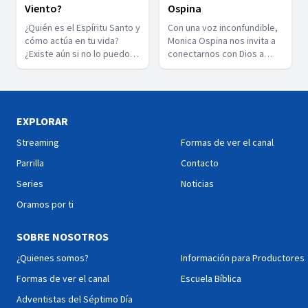
Viento?
Ospina
¿Quién es el Espíritu Santo y
Con una voz inconfundible,
cómo actúa en tu vida?
Monica Ospina nos invita a
¿Existe aún si no lo puedo
conectarnos con Dios a
ver?
través de su música y
compartir el gozo de la
adoración.
EXPLORAR
Streaming
Formas de ver el canal
Parrilla
Contacto
Series
Noticias
Oramos por ti
SOBRE NOSOTROS
¿Quienes somos?
Información para Productores
Formas de ver el canal
Escuela Bíblica
Adventistas del Séptimo Día